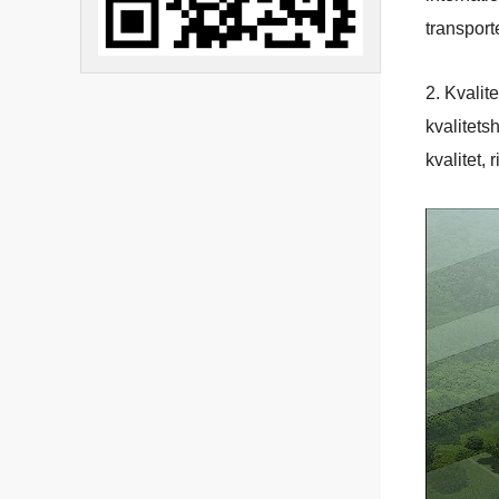
transpor
2. Kvalit
kvalitets
kvalitet,