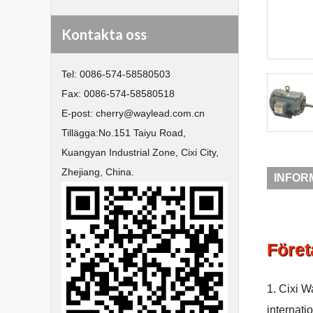
Kontakta oss
Tel:
0086-574-58580503
Fax:
0086-574-58580518
E-post:
cherry@waylead.com.cn
Tillägga:
No.151 Taiyu Road,
Kuangyan Industrial Zone, Cixi City,
Zhejiang, China.
INFOR
Föret
1. Cixi W
internat