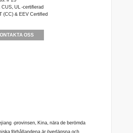
CUS, UL -certifierad
 (CC) & EEV Certified
ONTAKTA OSS
Zhejiang -provinsen, Kina, nära de berömda
iska förhållandena är överlägsna och