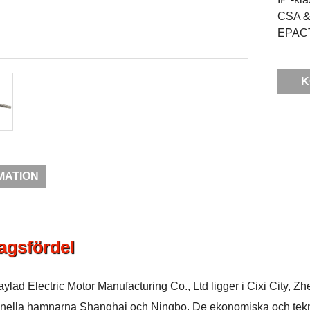
CSA & 
EPACT
K
MATION
agsfördel
aylad Electric Motor Manufacturing Co., Ltd ligger i Cixi City, 
ionella hamnarna Shanghai och Ningbo. De ekonomiska och tekn