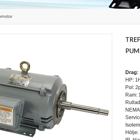
pmotor
TRE
PUM
Drag:
HP: 1
Pol: 2
Ram: 
Rullad
NEMA 
Servic
Isoler
Hölje
IP -kl