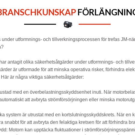
BRANSCHKUNSKAP
FÖRLÄNGNIN
s under utformnings- och tillverkningsprocessen för trefas JM-n
a?
har antagit olika säkerhetsåtgärder under utformnings- och tillve
der är utformade för att minska operativa risker, förhindra ele
t. Här är några viktiga säkerhetsåtgärder:
rustad med en överbelastningsskyddsenhet inuti. När motorbelas
omatiskt att avbryta strömförsörjningen eller minska motorutgån
ka system är utrustat med en kortslutningsskyddskrets. När en ko
abbt för att avbryta den felaktiga kretsen för att förhindra bra
d: Motorn kan upptäcka fluktuationer i strömförsörjningsspänni