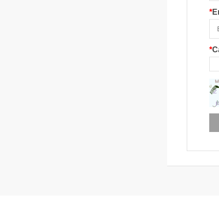
*
E
*
C