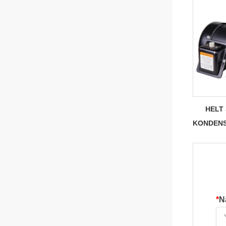
HELT
KONDEN
*
N