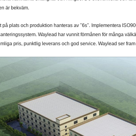
ten är bekväm.
et på plats och produktion hanteras av "6s". Implementera ISO900
hanteringssystem. Waylead har vunnit förmånen för många välkä
 rimliga pris, punktlig leverans och god service. Waylead ser fra