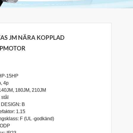
FAS JM NÄRA KOPPLAD
PMOTOR
HP-15HP
p, 4p
140JM, 180JM, 210JM
 stål
DESIGN: B
efaktor: 1.15
ingsklass: F (UL -godkänd)
: ODP
ass: IP23