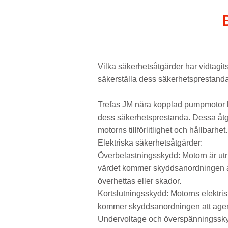
Vilka säkerhetsåtgärder har vidtagit
säkerställa dess säkerhetsprestand
Trefas JM nära kopplad pumpmotor
dess säkerhetsprestanda. Dessa åtgär
motorns tillförlitlighet och hållbarhe
Elektriska säkerhetsåtgärder:
Överbelastningsskydd: Motorn är ut
värdet kommer skyddsanordningen aut
överhettas eller skador.
Kortslutningsskydd: Motorns elektris
kommer skyddsanordningen att agera sn
Undervoltage och överspänningsskyd