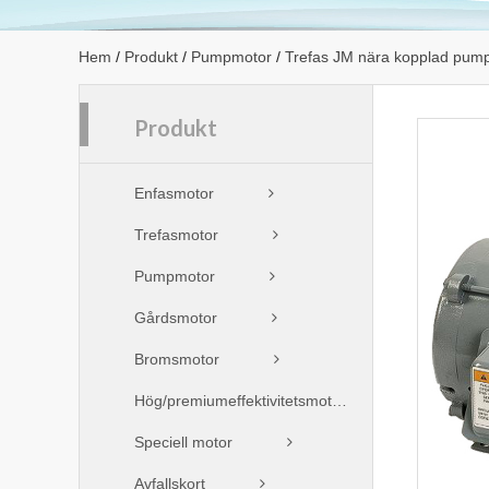
Hem
/
Produkt
/
Pumpmotor
/
Trefas JM nära kopplad pum
Produkt
Enfasmotor
Trefasmotor
Pumpmotor
Gårdsmotor
Bromsmotor
Hög/premiumeffektivitetsmotor
Speciell motor
Avfallskort