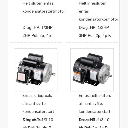
Helt sluten enfas
Helt innesluten
kondensatorstartmotor
enfas
kondensatorkörmotor
Drag: HP: 1/3HP -
Drag: HP: 1/3HP-
2HP Pol: 2p, 4p
3HP Pol: 2p, 4p K
Enfas, dripproak,
Enfas, helt sluten,
allmänt syfte,
allmänt syfte,
kondensatorstart
kondensatorstart
& körmotor
& körmotor
Drag: HP: 1/3-10
Drag: HP: 1/3-10
hk Pol: 2p, 4p R
hk Pol: 2p, 4p R